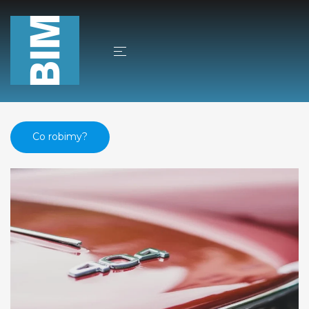
Ups… nie ma takiej
strony.
Co robimy?