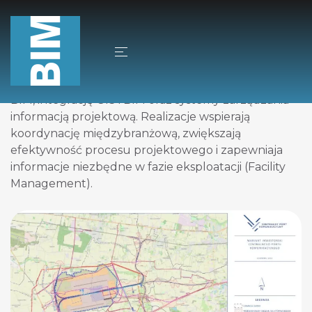
Projekty wykorzystujące technologię BIM oraz
cyfrowe modele infrastruktury hydrotechnicznej.
Zakres prac obejmuje modelowanie 3D, Scan to
BIM, integrację GIS i BIM oraz systemy zarządzania
informacją projektową. Realizacje wspierają
koordynację międzybranżową, zwiększają
efektywność procesu projektowego i zapewniaja
informacje niezbędne w fazie eksploatacji (Facility
Management).