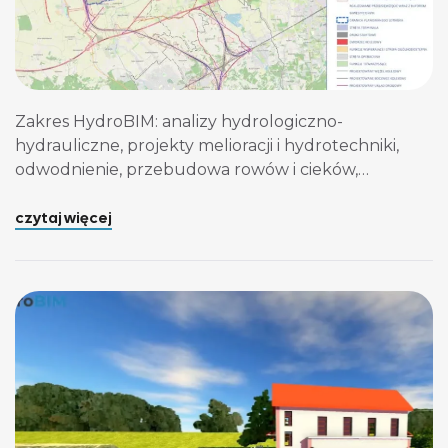
Zakres HydroBIM: analizy hydrologiczno-
hydrauliczne, projekty melioracji i hydrotechniki,
odwodnienie, przebudowa rowów i cieków,
urządzenia wodne, operaty i uzgodnienia
wodnoprawne.
czytaj więcej