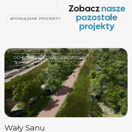
Zobacz
nasze
pozostałe
POWIĄZANE PROJEKTY
projekty
POWODZIOWA
OCHRONA PRZECIW
Wał opaskowy