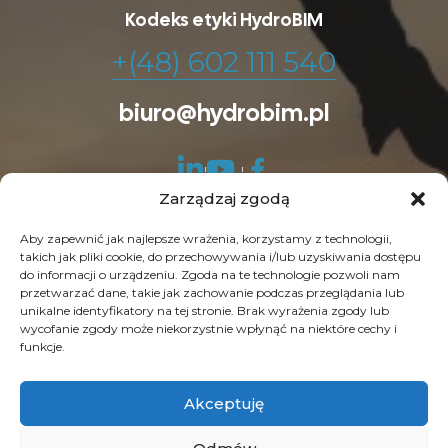
Kodeks etyki HydroBIM
+(48) 602 111 540
biuro@hydrobim.pl
Zarządzaj zgodą
Aby zapewnić jak najlepsze wrażenia, korzystamy z technologii,
takich jak pliki cookie, do przechowywania i/lub uzyskiwania dostępu
do informacji o urządzeniu. Zgoda na te technologie pozwoli nam
© Copyright 2026 HydroBIM. Wszelkie prawa
przetwarzać dane, takie jak zachowanie podczas przeglądania lub
unikalne identyfikatory na tej stronie. Brak wyrażenia zgody lub
zastrzeżone. SEO by
Contrade
wycofanie zgody może niekorzystnie wpłynąć na niektóre cechy i
funkcje.
Akceptuję