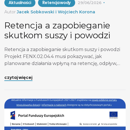
Aktualności
Retencja wody
29/06/2026
Autor
Jacek Sobkowski i Wojciech Korona
Retencja a zapobieganie
skutkom suszy i powodzi
Retencja a zapobieganie skutkom suszy i powodzi
Projekt FENX.02.04.4 musi pokazywać, jak
planowane działania wpłyną na retencję, odpływ,
warunki wodne oraz odporność terenu na suszę i
wezbrania. Wnioskodawca musi odpowiedzieć na
czytaj więcej
pięć pytań: Jak opisać problem suszy? Opis
problemu suszy musi wskazywać lokalny
mechanizm przesuszenia. Wnioskodawca opisuje,
skąd wynika deficyt wody na analizowanym
obszarze i […]