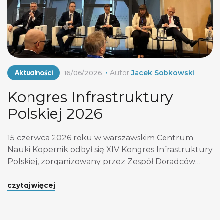
Aktualności
Autor
Jacek Sobkowski
16/06/2026
Kongres Infrastruktury
Polskiej 2026
15 czerwca 2026 roku w warszawskim Centrum
Nauki Kopernik odbył się XIV Kongres Infrastruktury
Polskiej, zorganizowany przez Zespół Doradców
Gospodarczych TOR i portal Rynek Infrastruktury.
Przybyło około pięciuset przedstawicieli
czytaj więcej
administracji, samorządów, inwestorów i
wykonawców. Oto, co z perspektywy firmy