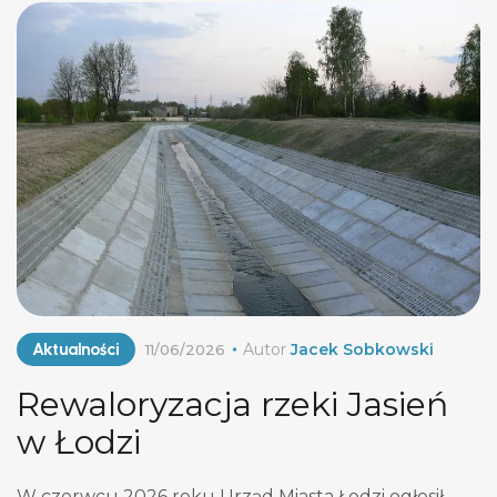
projektującej hydrotechnikę w zadaniach
infrastruktury liniowej zwróciło naszą uwagę. Czas
na kolej Kongres otworzył Adrian Furgalski, […]
Aktualności
Autor
Jacek Sobkowski
11/06/2026
Rewaloryzacja rzeki Jasień
w Łodzi
W czerwcu 2026 roku Urząd Miasta Łodzi ogłosił