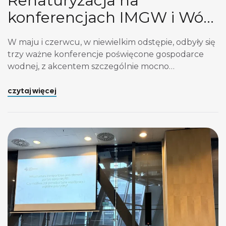
Renaturyzacja na
konferencjach IMGW i Wód
Polskich
W maju i czerwcu, w niewielkim odstępie, odbyły się
trzy ważne konferencje poświęcone gospodarce
wodnej, z akcentem szczególnie mocno
ustawionym na renaturyzację. RE-NATURA 2026 w
Białowieży była skierowana przede wszystkim do
czytaj więcej
naukowców, praktyków renaturyzacji, ekspertów,
przedstawicieli administracji publicznej i
samorządowej, organizacji pozarządowych,
studentów oraz osób zawodowo związanych z
ochroną środowiska wodnego. Kongres Wodny
2026 w […]