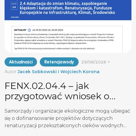
Aktualności
Retencja wody
29/06/2026
Autor
Jacek Sobkowski i Wojciech Korona
FENX.02.04.4 – jak
przygotować wniosek o
renaturyzację wód do 30
Samorządy i organizacje ekologiczne mogą ubiegać
września?
się o dofinansowanie projektów dotyczących
renaturyzacji przekształconych cieków wodnych
oraz obszarów zależnych od wód. Nabór