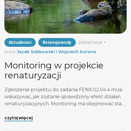
Aktualności
Retencja wody
29/06/2026
Autor
Jacek Sobkowski i Wojciech Korona
Monitoring w projekcie
renaturyzacji
Zgłoszenie projektu do zadania FENX.02.04.4 musi
wskazywać, jak zostanie sprawdzony efekt działań
renaturyzacyjnych. Monitoring ma obejmować stan
przed realizacją oraz stan po wykonaniu działań. W
opisie trzeba wskazać zakres badań, punkty
czytaj więcej
pomiarowe, metody, wskaźniki, częstotliwość oraz