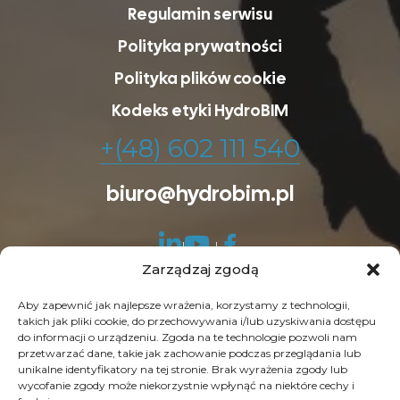
Regulamin serwisu
Polityka prywatności
Polityka plików cookie
Kodeks etyki HydroBIM
+(48) 602 111 540
biuro@hydrobim.pl
Zarządzaj zgodą
Aby zapewnić jak najlepsze wrażenia, korzystamy z technologii,
takich jak pliki cookie, do przechowywania i/lub uzyskiwania dostępu
do informacji o urządzeniu. Zgoda na te technologie pozwoli nam
© Copyright 2026 HydroBIM. Wszelkie prawa
przetwarzać dane, takie jak zachowanie podczas przeglądania lub
unikalne identyfikatory na tej stronie. Brak wyrażenia zgody lub
zastrzeżone. SEO by
Contrade
wycofanie zgody może niekorzystnie wpłynąć na niektóre cechy i