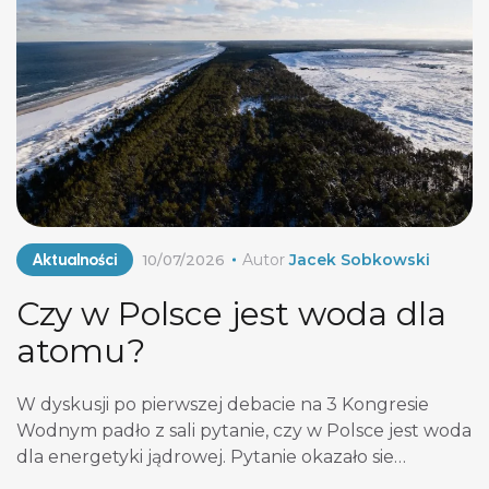
decyzję o środowiskowych uwarunkowaniach i
pozwolenie wodnoprawne. Po sześciu latach […]
Aktualności
Autor
Jacek Sobkowski
10/07/2026
Czy w Polsce jest woda dla
atomu?
W dyskusji po pierwszej debacie na 3 Kongresie
Wodnym padło z sali pytanie, czy w Polsce jest woda
dla energetyki jądrowej. Pytanie okazało sie
wyjątkowo trudne dla panelistów i długo nie było