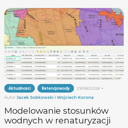
źródło finansowania monitoringu po zakończeniu
projektu. Najważniejsze jest prawidłowe
rozdzielenie odpowiedzialności. Specjaliści
hydrotechnicy mogą przygotować monitoring
hydromorfologiczny i techniczną […]
Aktualności
Retencja wody
29/06/2026
Autor
Jacek Sobkowski i Wojciech Korona
Modelowanie stosunków
wodnych w renaturyzacji