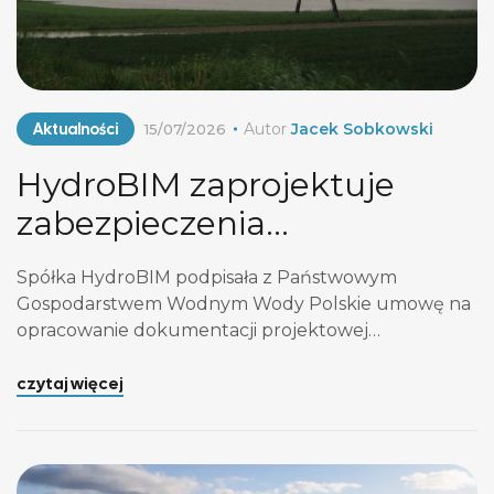
Aktualności
Autor
Jacek Sobkowski
15/07/2026
HydroBIM zaprojektuje
zabezpieczenia
przeciwpowodziowe w
Spółka HydroBIM podpisała z Państwowym
dolinie Brzeźnicy
Gospodarstwem Wodnym Wody Polskie umowę na
opracowanie dokumentacji projektowej
zabezpieczeń przeciwpowodziowych w rejonie
ujścia Brzeźnicy do Wisłoki. Zadanie obejmuje
czytaj więcej
modernizację istniejących wałów oraz budowę
odcinków, które uzupełnią obecny system ochrony.
W 2020 roku powstała dokumentacja
przedprojektowa, a dla przedsięwzięcia uzyskano