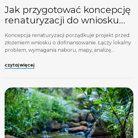
Jak przygotować koncepcję
renaturyzacji do wniosku
FENX.02.04.4?
Koncepcja renaturyzacji porządkuje projekt przed
złożeniem wniosku o dofinansowanie. Łączy lokalny
problem, wymagania naboru, mapy, analizę
techniczną, część przyrodniczą, monitoring, koszty
oraz harmonogram zgód i pozwoleń. Dla samorządu
czytaj więcej
albo organizacji ekologicznej koncepcja pełni
funkcję roboczego planu działania. Pokazuje, czego
dotyczy projekt, jakie działania zostaną
przygotowane, kto odpowiada za poszczególne
części oraz jak etap przygotowawczy doprowadzi
[…]