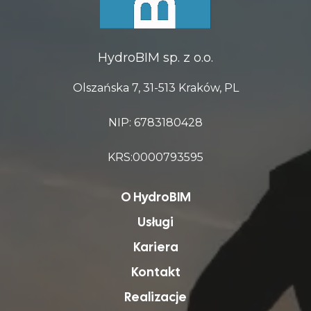
HydroBIM sp. z o.o.
Olszańska 7, 31-513 Kraków, PL
NIP: 6783180428
KRS:0000793595
O HydroBIM
Usługi
Kariera
Kontakt
Realizacje