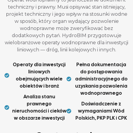
techniczny i prawny. Musi opisywać stan istniejący,
projekt techniczny i jego wpływ na stosunki wodne
w sposób, który organ wydający pozwolenie
wodnoprawne może zweryfikować bez
dodatkowych pytań. HydroBIM przygotowuje
wielobranżowe operaty wodnoprawne dla inwestycji
liniowych — dróg, linii kolejowych i innych.
Operaty dla inwestycji
Pełna dokumentacja
liniowych
do postępowania
obejmujących wiele
administracyjnego do
obiektów i branż
uzyskania pozwolenia
wodnoprawnego
Analiza stanu
prawnego
Doświadczenie z
nieruchomości i cieków
wymaganiami Wód
w obszarze inwestycji
Polskich, PKP PLK i CPK