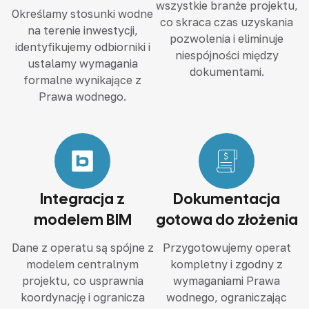
wszystkie branże projektu,
Określamy stosunki wodne
co skraca czas uzyskania
na terenie inwestycji,
pozwolenia i eliminuje
identyfikujemy odbiorniki i
niespójności między
ustalamy wymagania
dokumentami.
formalne wynikające z
Prawa wodnego.
Integracja z
Dokumentacja
modelem BIM
gotowa do złożenia
Dane z operatu są spójne z
Przygotowujemy operat
modelem centralnym
kompletny i zgodny z
projektu, co usprawnia
wymaganiami Prawa
koordynację i ogranicza
wodnego, ograniczając