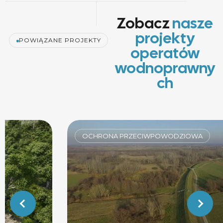
Zobacz
nasze
projekty
POWIĄZANE PROJEKTY
operatów
wodnoprawny
ch
OCHRONA PRZECIWPOWODZIOWA