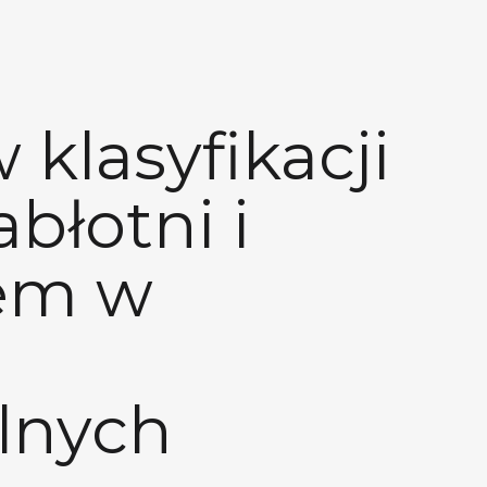
 klasyfikacji
abłotni i
lem w
alnych