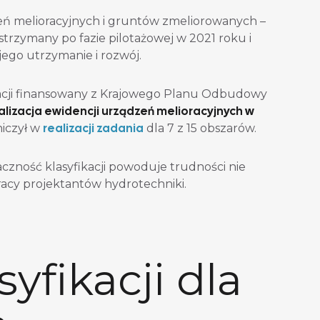
zeń melioracyjnych i gruntów zmeliorowanych –
trzymany po fazie pilotażowej w 2021 roku i
jego utrzymanie i rozwój.
acji finansowany z Krajowego Planu Odbudowy
alizacja ewidencji urządzeń melioracyjnych w
realizacji zadania
niczył w
dla 7 z 15 obszarów.
zność klasyfikacji powoduje trudności nie
pracy projektantów hydrotechniki.
yfikacji dla