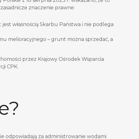
skie z 18 sierpnia 2023 r. wskazano, że to
ma zasadnicze znaczenie prawne:
nt jest własnością Skarbu Państwa i nie podlega
temu melioracyjnego – grunt można sprzedać, a
ruchomości przez Krajowy Ośrodek Wsparcia
cji CPK.
e?
kie odpowiadają za administrowanie wodami