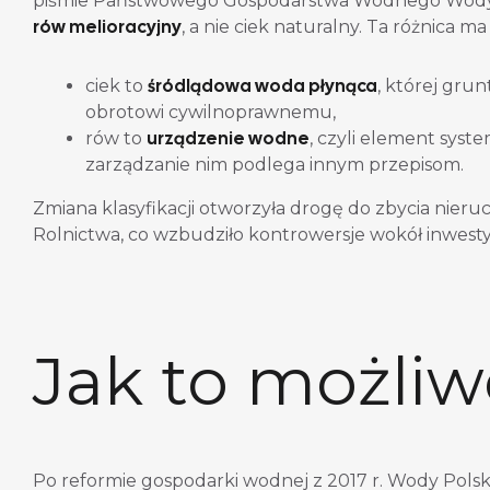
piśmie Państwowego Gospodarstwa Wodnego Wody Pol
rów melioracyjny
, a nie ciek naturalny. Ta różnica 
śródlądowa woda płynąca
ciek to
, której gru
obrotowi cywilnoprawnemu,
urządzenie wodne
rów to
, czyli element sys
zarządzanie nim podlega innym przepisom.
Zmiana klasyfikacji otworzyła drogę do zbycia nie
Rolnictwa, co wzbudziło kontrowersje wokół inwesty
Jak to możliw
Po reformie gospodarki wodnej z 2017 r. Wody Pols