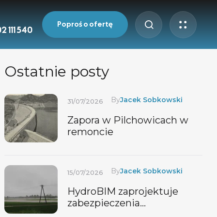
Poproś o ofertę
2 111 540
Ostatnie posty
By
Jacek Sobkowski
31/07/2026
Zapora w Pilchowicach w
remoncie
By
Jacek Sobkowski
15/07/2026
HydroBIM zaprojektuje
zabezpieczenia
przeciwpowodziowe w