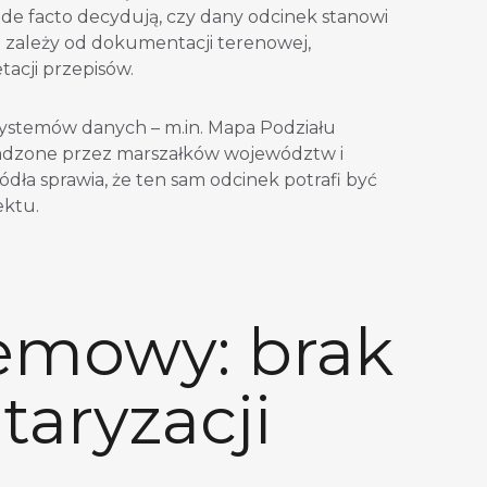
de facto decydują, czy dany odcinek stanowi
a zależy od dokumentacji terenowej,
tacji przepisów.
systemów danych – m.in. Mapa Podziału
owadzone przez marszałków województw i
dła sprawia, że ten sam odcinek potrafi być
ektu.
emowy: brak
taryzacji