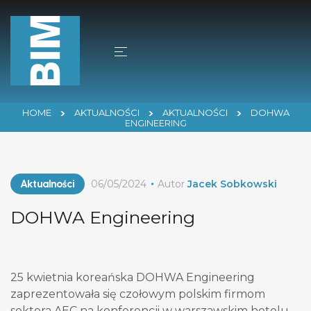
HOME
AKTUALNOŚCI
AKTUALNOŚCI
DOHWA
ENGINEERING
Aktualności
06/05/2024
Autor
Jacek Sobkowski
DOHWA Engineering
25 kwietnia koreańska DOHWA Engineering
zaprezentowała się czołowym polskim firmom
sektora AEC na konferencji w warszawskim hotelu