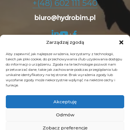
+(48) 602 111 540
biuro@hydrobim.pl
Zarządzaj zgodą
Aby zapewnić jak najlepsze wrażenia, korzystamy z technologii,
takich jak pliki cookie, do przechowywania i/lub uzyskiwania dostępu
do informacji o urządzeniu. Zgoda na te technologie pozwoli nam
© Copyright 2026 HydroBIM. Wszelkie prawa
przetwarzać dane, takie jak zachowanie podczas przeglądania lub
unikalne identyfikatory na tej stronie. Brak wyrażenia zgody lub
zastrzeżone. SEO by
Contrade
wycofanie zgody może niekorzystnie wpłynąć na niektóre cechy i
funkcje.
Akceptuję
Odmów
Zobacz preferencje