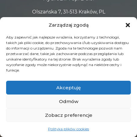
Olszańska 7, 31-513 Kraków, PL
Zarządzaj zgodą
NIP: 6783180428
Aby zapewnić jak najlepsze wrażenia, korzystamy z technologii,
KRS:0000793595
takich jak pliki cookie, do przechowywania i/lub uzyskiwania dostępu
do informacji o urządzeniu. Zgoda na te technologie pozwoli nam
przetwarzać dane, takie jak zachowanie podczas przeglądania lub
O HydroBIM
unikalne identyfikatory na tej stronie. Brak wyrażenia zgody lub
wycofanie zgody może niekorzystnie wpłynąć na niektóre cechy i
Usługi
funkcje.
Kariera
Akceptuję
Kontakt
Odmów
Realizacje
Regulamin serwisu
Zobacz preferencje
Polityka prywatności
Polityka plików cookies
Polityka plików cookie