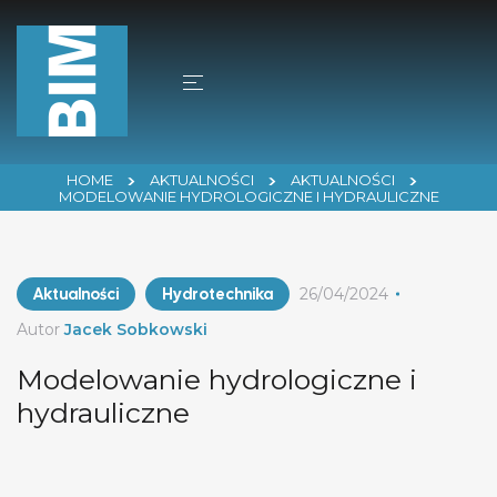
HOME
AKTUALNOŚCI
AKTUALNOŚCI
MODELOWANIE HYDROLOGICZNE I HYDRAULICZNE
Aktualności
Hydrotechnika
26/04/2024
Autor
Jacek Sobkowski
Modelowanie hydrologiczne i
hydrauliczne