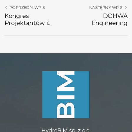
POPRZEDNI WPIS
NASTĘPNY WPIS
Kongres
DOHWA
Projektantów i
Engineering
Inżynierów 2024
HydroBIM sp. z o.o.