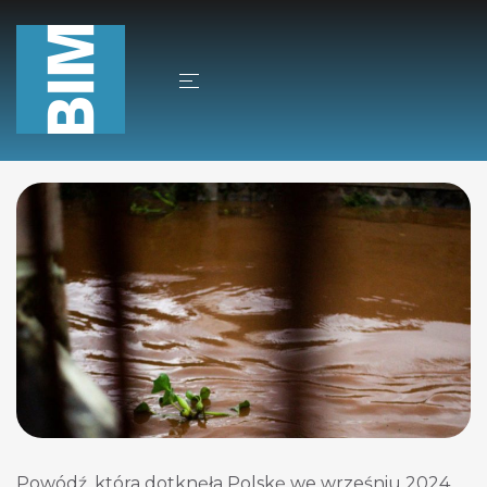
Aktualności
26/09/2024
Autor
Jacek Sobkowski
Powódź 2024
Powódź, która dotknęła Polskę we wrześniu 2024