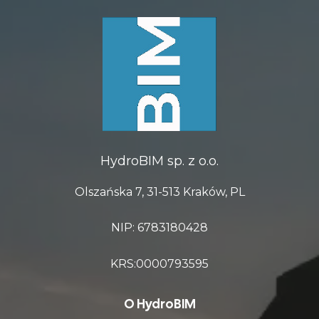
HydroBIM sp. z o.o.
Olszańska 7, 31-513 Kraków, PL
NIP: 6783180428
KRS:0000793595
O HydroBIM