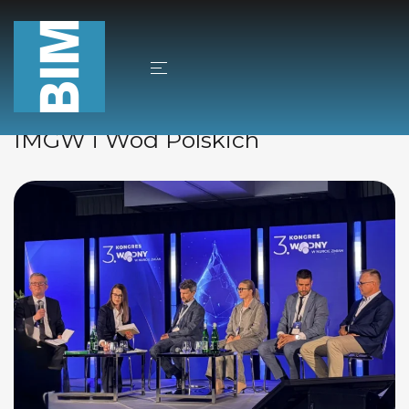
Aktualności
19/06/2026
Autor
Jacek Sobkowski
Renaturyzacja na konferencjach
IMGW i Wód Polskich