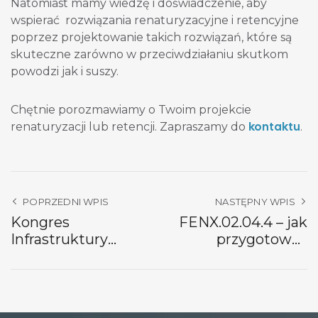
Natomiast mamy wiedzę i doświadczenie, aby
wspierać rozwiązania renaturyzacyjne i retencyjne
poprzez projektowanie takich rozwiązań, które są
skuteczne zarówno w przeciwdziałaniu skutkom
powodzi jak i suszy.
Chętnie porozmawiamy o Twoim projekcie
kontaktu
renaturyzacji lub retencji. Zapraszamy do
.
POPRZEDNI WPIS
NASTĘPNY WPIS
Kongres
FENX.02.04.4 – jak
Infrastruktury
przygotować
Polskiej 2026
wniosek o
renaturyzację wód
do 30 września?