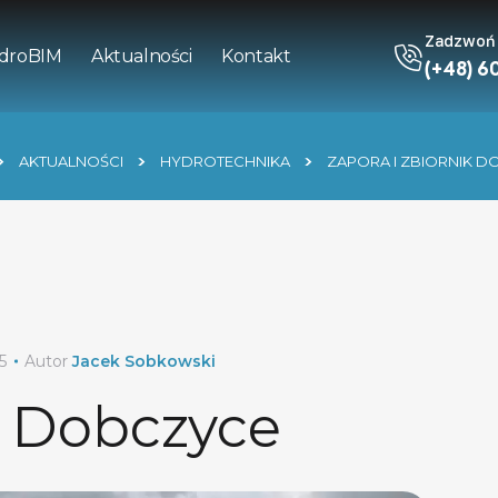
Zadzwoń
droBIM
Aktualności
Kontakt
(+48) 60
AKTUALNOŚCI
HYDROTECHNIKA
ZAPORA I ZBIORNIK 
5
Autor
Jacek Sobkowski
k Dobczyce