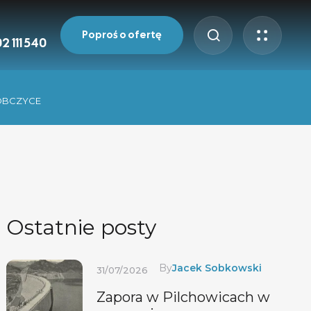
Poproś o ofertę
2 111 540
DOBCZYCE
Ostatnie posty
By
Jacek Sobkowski
31/07/2026
Zapora w Pilchowicach w