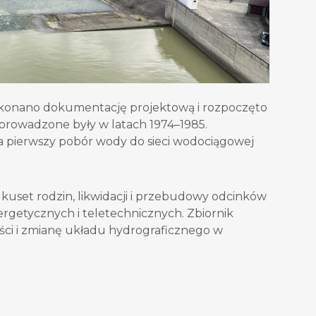
ykonano dokumentację projektową i rozpoczęto
rowadzone były w latach 1974–1985.
, a pierwszy pobór wody do sieci wodociągowej
lkuset rodzin, likwidacji i przebudowy odcinków
nergetycznych i teletechnicznych. Zbiornik
ści i zmianę układu hydrograficznego w