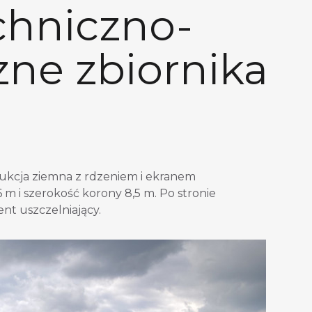
chniczno-
ne zbiornika
ukcja ziemna z rdzeniem i ekranem
m i szerokość korony 8,5 m. Po stronie
t uszczelniający.