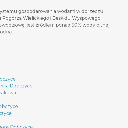
 systemu gospodarowania wodami w dorzeczu
zu Pogórza Wielickiego i Beskidu Wyspowego,
wpowodziową, jest źródłem ponad 50% wody pitnej
wodna.
obczyce
nika Dobczyce
Krakowa
Dobczyce
czyce
aporę Dobczyce