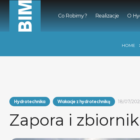
Co Robimy?
Realizacje
O Hy
HOME
Hydrotechnika
Wakacje z hydrotechniką
18/07/202
Zapora i zbiorni