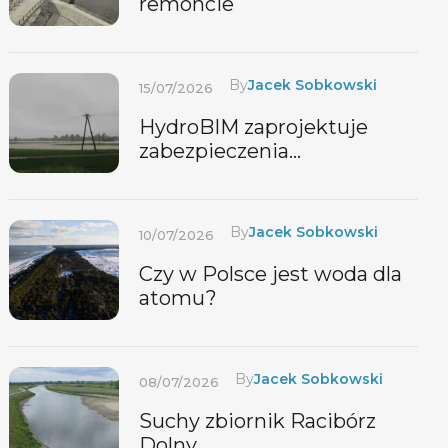
remoncie
By
Jacek Sobkowski
15/07/2026
HydroBIM zaprojektuje
zabezpieczenia
przeciwpowodziowe w
dolinie Brzeźnicy
By
Jacek Sobkowski
10/07/2026
Czy w Polsce jest woda dla
atomu?
By
Jacek Sobkowski
08/07/2026
Suchy zbiornik Racibórz
Dolny