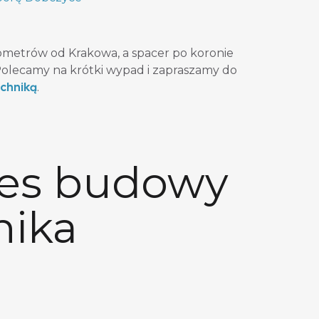
lometrów od Krakowa, a spacer po koronie
 Polecamy na krótki wypad i zapraszamy do
echniką
.
ces budowy
nika