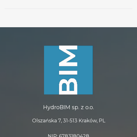
infrastruktury
wodnych
liniowej i jak mu
zapobiegać?
HydroBIM sp. z o.o.
Olszańska 7, 31-513 Kraków, PL
NIP: 6783180428