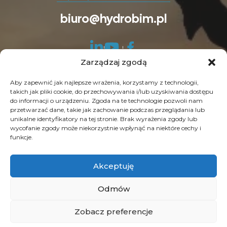
biuro@hydrobim.pl
Zarządzaj zgodą
Aby zapewnić jak najlepsze wrażenia, korzystamy z technologii,
takich jak pliki cookie, do przechowywania i/lub uzyskiwania dostępu
do informacji o urządzeniu. Zgoda na te technologie pozwoli nam
© Copyright 2026 HydroBIM. Wszelkie prawa
przetwarzać dane, takie jak zachowanie podczas przeglądania lub
unikalne identyfikatory na tej stronie. Brak wyrażenia zgody lub
zastrzeżone. SEO by
Contrade
wycofanie zgody może niekorzystnie wpłynąć na niektóre cechy i
funkcje.
Akceptuję
Odmów
Zobacz preferencje