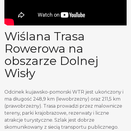
Wiślana Trasa
Rowerowa na
obszarze Dolnej
Wisły
Odcinek kujawsko-pomorski WTR jest ukończony i
ma długość 248,9 km (lewobrzeżny) oraz 211,5 km
(prawobrzeżny). Trasa prowadzi przez malownicze
tereny, parki krajobrazowe, rezerwaty i liczne
atrakcje turystyczne. Szlak jest dobrze
skomunikowany z siecią transportu publicznego.