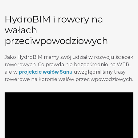
HydroBIM i rowery na
wałach
przeciwpowodziowych
Jako HydroBIM mamy swój udział w rozwoju ścieżek
rowerowych. Co prawda nie bezpośrednio na WTR,
projekcie wałów Sanu
ale w
uwzględniliśmy trasy
rowerowe na koronie wałów przeciwpowodziowych.