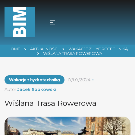
HOME
AKTUALNOŚCI
WAKACJE Z HYDROTECHNIKĄ
WIŚLANA TRASA ROWEROWA
Wakacje z hydrotechniką
17/07/2024
Autor
Jacek Sobkowski
Wiślana Trasa Rowerowa