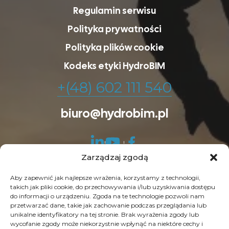
Regulamin serwisu
Polityka prywatności
Polityka plików cookie
Kodeks etyki HydroBIM
+(48) 602 111 540
biuro@hydrobim.pl
Zarządzaj zgodą
Aby zapewnić jak najlepsze wrażenia, korzystamy z technologii,
takich jak pliki cookie, do przechowywania i/lub uzyskiwania dostępu
do informacji o urządzeniu. Zgoda na te technologie pozwoli nam
© Copyright 2026 HydroBIM. Wszelkie prawa
przetwarzać dane, takie jak zachowanie podczas przeglądania lub
unikalne identyfikatory na tej stronie. Brak wyrażenia zgody lub
zastrzeżone. SEO by
Contrade
wycofanie zgody może niekorzystnie wpłynąć na niektóre cechy i