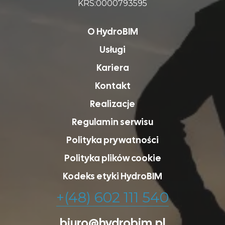
KRS:0000793595
O HydroBIM
Usługi
Kariera
Kontakt
Realizacje
Regulamin serwisu
Polityka prywatności
Polityka plików cookie
Kodeks etyki HydroBIM
+(48) 602 111 540
biuro@hydrobim.pl