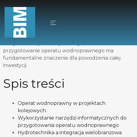
Operat wodnoprawny stanowi jeden z niezbędnych
pozwolenia
składników wniosku o udzielenie
wodnoprawnego
. W przypadku projektów
infrastruktury liniowej, wpływ takich inwestycji na
środowisko wodne jest po pierwsze nieunikniony, po
drugie wielowymiarowy. Dlatego prawidłowe
przygotowanie operatu wodnoprawnego ma
fundamentalne znaczenie dla powodzenia całej
inwestycji.
Spis treści
Operat wodnoprawny w projektach
kolejowych.
Wykorzystanie narzędzi informatycznych do
przygotowania operatu wodnoprawnego
Hydrotechnika a integracja wielobranżowa