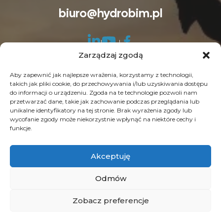
biuro@hydrobim.pl
Zarządzaj zgodą
Aby zapewnić jak najlepsze wrażenia, korzystamy z technologii,
takich jak pliki cookie, do przechowywania i/lub uzyskiwania dostępu
do informacji o urządzeniu. Zgoda na te technologie pozwoli nam
© Copyright 2026 HydroBIM. Wszelkie prawa
przetwarzać dane, takie jak zachowanie podczas przeglądania lub
unikalne identyfikatory na tej stronie. Brak wyrażenia zgody lub
zastrzeżone. SEO by
Contrade
wycofanie zgody może niekorzystnie wpłynąć na niektóre cechy i
funkcje.
Akceptuję
Odmów
Zobacz preferencje