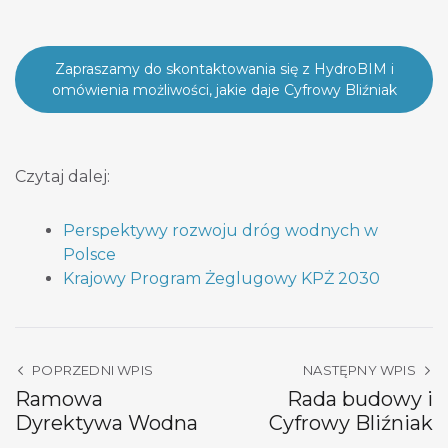
Zapraszamy do skontaktowania się z HydroBIM i
omówienia możliwości, jakie daje Cyfrowy Bliźniak
Czytaj dalej:
Perspektywy rozwoju dróg wodnych w
Polsce
Krajowy Program Żeglugowy KPŻ 2030
POPRZEDNI WPIS
NASTĘPNY WPIS
Ramowa
Rada budowy i
Dyrektywa Wodna
Cyfrowy Bliźniak