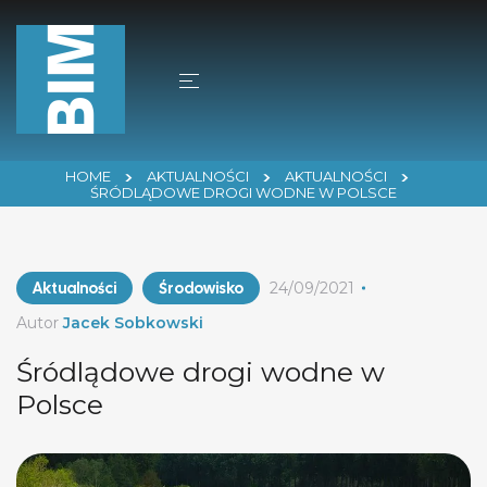
HOME
AKTUALNOŚCI
AKTUALNOŚCI
ŚRÓDLĄDOWE DROGI WODNE W POLSCE
Aktualności
Środowisko
24/09/2021
Autor
Jacek Sobkowski
Śródlądowe drogi wodne w
Polsce