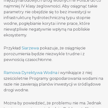
międzynarodowych dróg wodnych w Polsce do co
najmniej IV klasy żeglowności. Aby osiągnąć takie
parametry nie obejdzie się to bez inwestycji w
infrastrukturę hydrotechniczną typu stopnie
wodne, pogłębianie koryta i inne prace, które
niewątpliwie negatywnie wpłyną na pobliskie
ekosystemy.
Przykład
Siarzewa
pokazuje, że osiągnięcie
porozumienia będzie niezwykle trudne i z
pewnością czasochłonne.
Ramowa Dyrektywa Wodna
i wynikające z niej
sześcioletnie Programy gospodarowania wodami na
razie nie zawierają planów inwestycji w śródlądowe
drogi wodne.
Można by powiedzieć, że problemu nie ma. Jednak