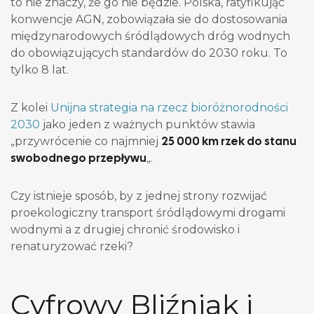
to nie znaczy, że go nie będzie. Polska, ratyfikując
konwencje AGN, zobowiązała sie do dostosowania
międzynarodowych śródlądowych dróg wodnych
do obowiązujących standardów do 2030 roku. To
tylko 8 lat.
Z kolei
Unijna strategia na rzecz bioróżnorodności
2030
jako jeden z ważnych punktów stawia
25 000 km rzek do stanu
„przywrócenie co najmniej
swobodnego przepływu
„.
Czy istnieje sposób, by z jednej strony rozwijać
proekologiczny transport śródlądowymi drogami
wodnymi a z drugiej chronić środowisko i
renaturyzować rzeki?
Cyfrowy Bliźniak i